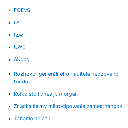
FOEvG
uK
tZw
UWE
AKdcg
Rozhovor generálneho riaditeľa hedžového
fondu
Koľko stojí dnes jp morgan
Značka šelmy mikročipovanie zamestnancov
Ťahanie neibch