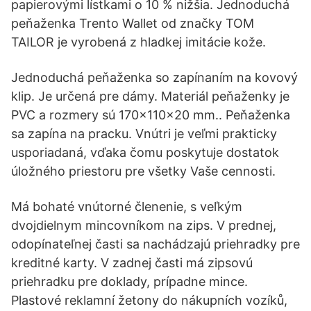
papierovými lístkami o 10 % nižšia. Jednoduchá
peňaženka Trento Wallet od značky TOM
TAILOR je vyrobená z hladkej imitácie kože.
Jednoduchá peňaženka so zapínaním na kovový
klip. Je určená pre dámy. Materiál peňaženky je
PVC a rozmery sú 170×110×20 mm.. Peňaženka
sa zapína na pracku. Vnútri je veľmi prakticky
usporiadaná, vďaka čomu poskytuje dostatok
úložného priestoru pre všetky Vaše cennosti.
Má bohaté vnútorné členenie, s veľkým
dvojdielnym mincovníkom na zips. V prednej,
odopínateľnej časti sa nachádzajú priehradky pre
kreditné karty. V zadnej časti má zipsovú
priehradku pre doklady, prípadne mince.
Plastové reklamní žetony do nákupních vozíků,