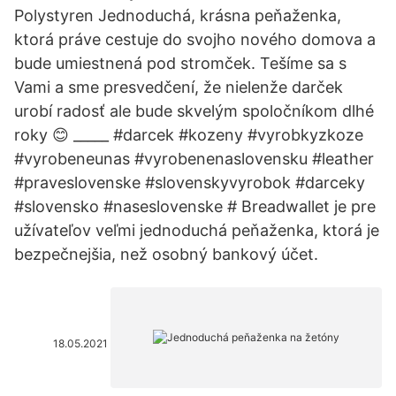
Polystyren Jednoduchá, krásna peňaženka,
ktorá práve cestuje do svojho nového domova a
bude umiestnená pod stromček. Tešíme sa s
Vami a sme presvedčení, že nielenže darček
urobí radosť ale bude skvelým spoločníkom dlhé
roky 😊 _____ #darcek #kozeny #vyrobkyzkoze
#vyrobeneunas #vyrobenenaslovensku #leather
#praveslovenske #slovenskyvyrobok #darceky
#slovensko #naseslovenske # Breadwallet je pre
užívateľov veľmi jednoduchá peňaženka, ktorá je
bezpečnejšia, než osobný bankový účet.
18.05.2021