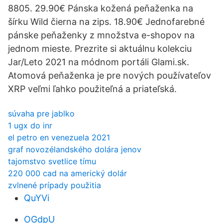
8805. 29.90€ Pánska kožená peňaženka na
šírku Wild čierna na zips. 18.90€ Jednofarebné
pánske peňaženky z množstva e-shopov na
jednom mieste. Prezrite si aktuálnu kolekciu
Jar/Leto 2021 na módnom portáli Glami.sk.
Atomová peňaženka je pre nových používateľov
XRP veľmi ľahko použiteľná a priateľská.
súvaha pre jablko
1 ugx do inr
el petro en venezuela 2021
graf novozélandského dolára jenov
tajomstvo svetlice tímu
220 000 cad na americký dolár
zvlnené prípady použitia
QuYVi
OGdpU