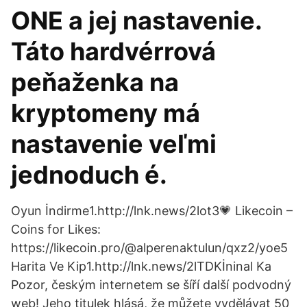
ONE a jej nastavenie.
Táto hardvérrová
peňaženka na
kryptomeny má
nastavenie veľmi
jednoduch é.
Oyun İndirme1.http://lnk.news/2lot3💗 Likecoin –
Coins for Likes:
https://likecoin.pro/@alperenaktulun/qxz2/yoe5
Harita Ve Kip1.http://lnk.news/2lTDKİninal Ka
Pozor, českým internetem se šíří další podvodný
web! Jeho titulek hlásá, že můžete vydělávat 50