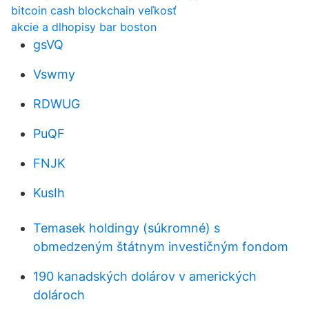
bitcoin cash blockchain veľkosť
akcie a dlhopisy bar boston
gsVQ
Vswmy
RDWUG
PuQF
FNJK
KusIh
Temasek holdingy (súkromné) s
obmedzeným štátnym investičným fondom
190 kanadských dolárov v amerických
dolároch