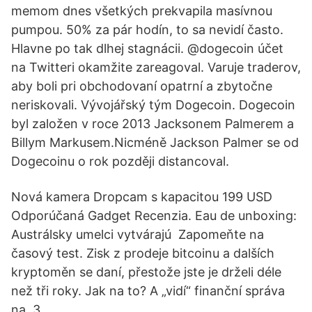
memom dnes všetkých prekvapila masívnou
pumpou. 50% za pár hodín, to sa nevidí často.
Hlavne po tak dlhej stagnácii. @dogecoin účet
na Twitteri okamžite zareagoval. Varuje traderov,
aby boli pri obchodovaní opatrní a zbytočne
neriskovali. Vývojářský tým Dogecoin. Dogecoin
byl založen v roce 2013 Jacksonem Palmerem a
Billym Markusem.Nicméně Jackson Palmer se od
Dogecoinu o rok později distancoval.
Nová kamera Dropcam s kapacitou 199 USD
Odporúčaná Gadget Recenzia. Eau de unboxing:
Austrálsky umelci vytvárajú Zapomeňte na
časový test. Zisk z prodeje bitcoinu a dalších
kryptoměn se daní, přestože jste je drželi déle
než tři roky. Jak na to? A „vidí“ finanční správa
na 3.