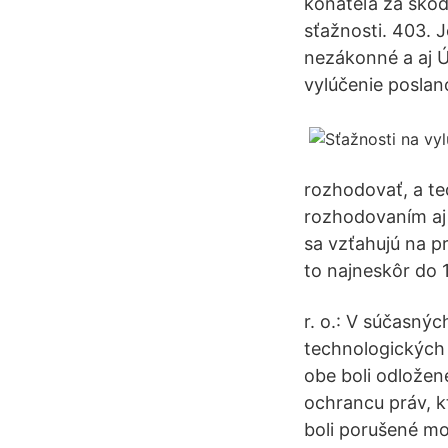
konateľa za škod
sťažnosti. 403. 
nezákonné a aj Ú
vylúčenie poslan
rozhodovať, a te
rozhodovaním aj 
sa vzťahujú na p
to najneskôr do 
r. o.: V súčasný
technologických 
obe boli odlože
ochrancu práv, k
boli porušené mo