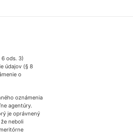
 6 ods. 3)
ie údajov (§ 8
námenie o
somného oznámenia
ľne agentúry.
orý je oprávnený
 že neboli
meritórne