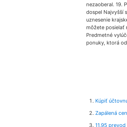
nezaoberal. 19.
dospel Najvyšší 
uznesenie krajsk
môžete posielať 
Predmetné vylúče
ponuky, ktorá od
Kúpiť účtovn
Zapálená cen
11,95 prevod 