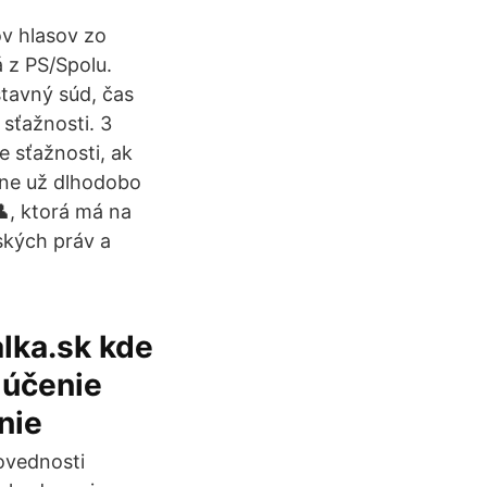
ov hlasov zo
á z PS/Spolu.
stavný súd, čas
sťažnosti. 3
e sťažnosti, ak
tne už dlhodobo
, ktorá má na
ských práv a
alka.sk kde
lúčenie
enie
ovednosti