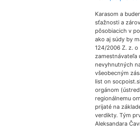
Karasom a budem 
sťažnosti a záro
pôsobiacich v po
ako aj súdy by m
124/2006 Z. z. o
zamestnávateľa 
nevyhnutných na 
všeobecným zásad
list on socpoist
orgánom (ústred
regionálnemu omb
prijaté na zákla
verdikty. Tým p
Aleksandara Čav