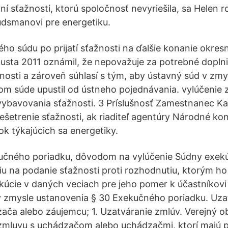
í sťažnosti, ktorú spoločnosť nevyriešila, sa Helen r
udsmanovi pre energetiku.
ho súdu po prijatí sťažnosti na ďalšie konanie okres
gusta 2011 oznámil, že nepovažuje za potrebné doplni
žnosti a zároveň súhlasí s tým, aby ústavný súd v zmy
om súde upustil od ústneho pojednávania. vylúčenie
vybavovania sťažnosti. 3 Príslušnosť Zamestnanec Kan
rešetrenie sťažnosti, ak riaditeľ agentúry Národné ko
ok týkajúcich sa energetiky.
kučného poriadku, dôvodom na vylúčenie Súdny exek
iu na podanie sťažnosti proti rozhodnutiu, ktorým ho 
úcie v daných veciach pre jeho pomer k účastníkovi
 zmysle ustanovenia § 30 Exekučného poriadku. Uza
ača alebo záujemcu; 1. Uzatváranie zmlúv. Verejný o
 zmluvu s uchádzačom alebo uchádzačmi, ktorí majú 