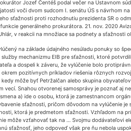
rokurátor Jozef Čentéš podal večer na Ústavnom sú
atosti voči dvom sudcom I. senátu ÚS s návrhom na 
eho sťažnosti proti rozhodnutiu prezidenta SR o odmi
unkcie generálneho prokurátora. 21. nov. 2020 Aviz
Uhlár, v reakcii na množiace sa podnety a sťažnosti 
ylúčený na základe údajného nesúladu ponuky so špec
 služby mechanizmu EIB pre sťažnosti, ktoré potvrdili
teľa a dospeli k záveru, že vylúčenie bolo protiprávn
a okrem pozitívnych príkladov riešenia rôznych rozvo
e, kedy môže byť Petržalčan alebo skupina obyvateľo
 vecí. Snahou otvorenej samosprávy je poznať aj neg
písmena a) ide o osobu, ktorá je zamestnancom orgán
ybavenie sťažnosti, pričom dôvodom na vylúčenie je 
nnosti, ktorá je predmetom sťažnosti. Vzhľadom na pr
enie môže vzťahovať tak na … Svojmu dodávateľovi el
mnú sťažnosť, jeho odpoveď však pre ňu nebola uspo