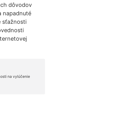
ných dôvodov
 a napadnuté
 sťažnosti
ovednosti
ternetovej