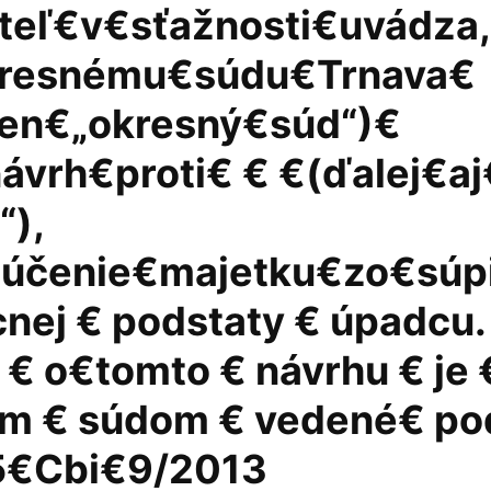
teľ€v€sťažnosti€uvádza,
resnému€súdu€Trnava€
len€„okresný€súd“)€
ávrh€proti€ € €(ďalej€aj
“),
lúčenie€majetku€zo€súp
nej € podstaty € úpadcu.
 € o€tomto € návrhu € je 
m € súdom € vedené€ po
5€Cbi€9/2013