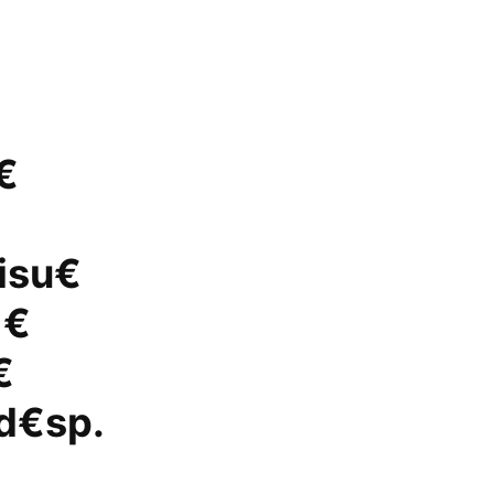
€
isu€
 €
€
d€sp.