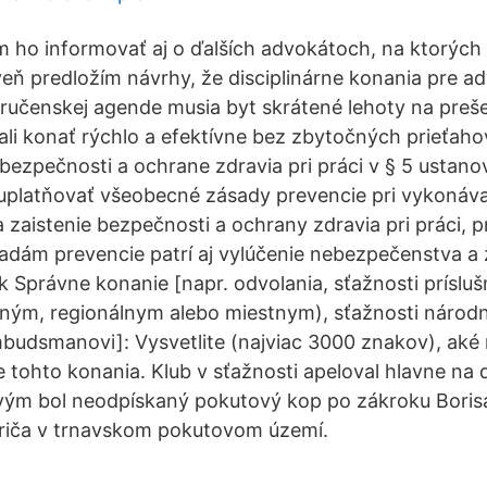
ho informovať aj o ďalších advokátoch, na ktorých 
veň predložím návrhy, že disciplinárne konania pre a
ručenskej agende musia byt skrátené lehoty na preš
ali konať rýchlo a efektívne bez zbytočných prieťaho
 bezpečnosti a ochrane zdravia pri práci v § 5 ustano
uplatňovať všeobecné zásady prevencie pri vykonáva
zaistenie bezpečnosti a ochrany zdravia pri práci, p
ám prevencie patrí aj vylúčenie nebezpečenstva a z
.sk Správne konanie [napr. odvolania, sťažnosti prísl
ným, regionálnym alebo miestnym), sťažnosti národ
udsmanovi]: Vysvetlite (najviac 3000 znakov), aké 
de tohto konania. Klub v sťažnosti apeloval hlavne na
rvým bol neodpískaný pokutový kop po zákroku Boris
riča v trnavskom pokutovom území.