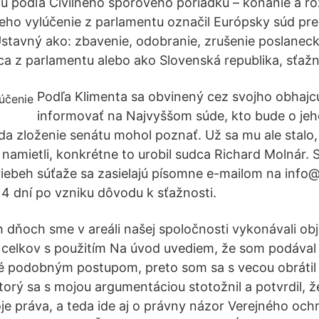
u podľa Civilného sporového poriadku – konanie a r
Jeho vylúčenie z parlamentu označil Európsky súd pre
stavný ako: zbavenie, odobranie, zrušenie poslane
ca z parlamentu alebo ako Slovenská republika, sťažn
Podľa Klimenta sa obvinený cez svojho obhajc
informovať na Najvyššom súde, kto bude o jeh
da zloženie senátu mohol poznať. Už sa mu ale stalo,
namietli, konkrétne to urobil sudca Richard Molnár. S
riebeh súťaže sa zasielajú písomne e-mailom na info@
14 dní po vzniku dôvodu k sťažnosti.
ch dňoch sme v areáli našej spoločnosti vykonávali ob
celkov s použitím Na úvod uvediem, že som podával 
né podobným postupom, preto som sa s vecou obrátil
torý sa s mojou argumentáciou stotožnil a potvrdil,
je práva, a teda ide aj o právny názor Verejného ochr