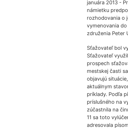
januára 2013 - P
námietku predpoj
rozhodovania o j
vymenovania do f
združenia Peter 
Sťažovateľ bol v
Sťažovateľ využil
prospech sťažova
mestskej časti s
objavujú situáci
aktuálnym stavom
príklady. Podľa 
príslušného na v
zúčastnila na či
11 sa toto vylúč
adresovala píso