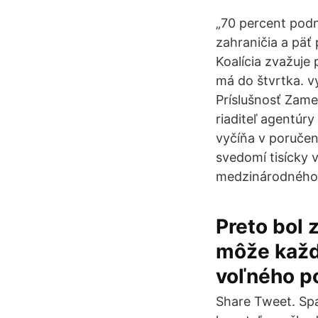
„70 percent podn
zahraničia a päť
Koalícia zvažuje
má do štvrtka. v
Príslušnosť Zame
riaditeľ agentúr
vyčíňa v poručen
svedomí tisícky 
medzinárodného 
Preto bol 
môže každ
voľného p
Share Tweet. Sp