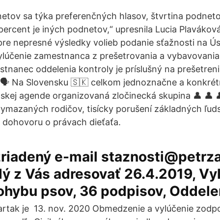
etov sa týka preferenčných hlasov, štvrtina podnet
 percent je iných podnetov,“ upresnila Lucia Plavákov
 pre nepresné výsledky volieb podanie sťažnosti na Ú
ylúčenie zamestnanca z prešetrovania a vybavovania 
stnanec oddelenia kontroly je príslušný na prešetreni
y 🗣 Na Slovensku 🇸🇰 celkom jednoznačne a konkré
skej agende organizovaná zločinecká skupina 👤 👤 
vymazaných rodičov, tisícky porušení základných ľud
dohovoru o právach dieťaťa.
zriadený e-mail staznosti@petrz
ý z Vás adresovať 26.4.2019, Vy
ohybu psov, 36 podpisov, Oddel
artak je 13. nov. 2020 Obmedzenie a vylúčenie zodp