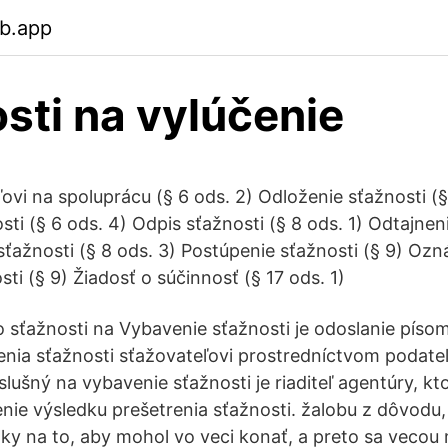
eb.app
sti na vylúčenie
ovi na spoluprácu (§ 6 ods. 2) Odloženie sťažnosti (§
ti (§ 6 ods. 4) Odpis sťažnosti (§ 8 ods. 1) Odtajnen
 sťažnosti (§ 8 ods. 3) Postúpenie sťažnosti (§ 9) Oz
ti (§ 9) Žiadosť o súčinnosť (§ 17 ods. 1)
 sťažnosti na Vybavenie sťažnosti je odoslanie pí
enia sťažnosti sťažovateľovi prostredníctvom podate
lušný na vybavenie sťažnosti je riaditeľ agentúry, kt
ie výsledku prešetrenia sťažnosti. žalobu z dôvodu,
y na to, aby mohol vo veci konať, a preto sa vecou 