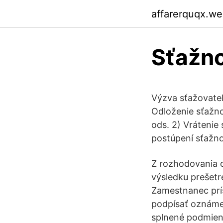
affarerquqx.w
Sťažno
Výzva sťažovateľ
Odloženie sťažnos
ods. 2) Vrátenie
postúpení sťažnos
Z rozhodovania o
výsledku prešetr
Zamestnanec prís
podpísať oznámen
splnené podmienk