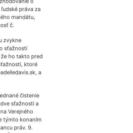
ozhodovanie o
 ľudské práva za
ckého mandátu,
osť č.
u zvykne
o sťažnosti
 že ho takto pred
ťažnosti, ktoré
adelledavis.sk, a
jednané čistenie
dve sťažnosti a
 na Verejného
 že týmto konaním
ancu práv. 9.