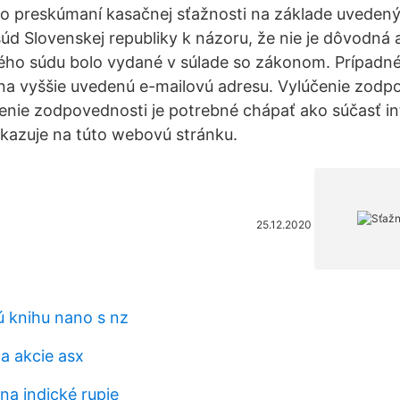
 Po preskúmaní kasačnej sťažnosti na základe uvede
súd Slovenskej republiky k názoru, že nie je dôvodná
ého súdu bolo vydané v súlade so zákonom. Prípadné
na vyššie uvedenú e-mailovú adresu. Vylúčenie zodp
nie zodpovednosti je potrebné chápať ako súčasť in
kazuje na túto webovú stránku.
25.12.2020
ú knihu nano s nz
a akcie asx
na indické rupie