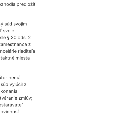
ozhodla predložiť
ný súd svojím
ť svoje
sle § 30 ods. 2
 zamestnanca z
celárie riaditeľa
ntaktné miesta
útor nemá
súd vylúčil z
 konania
tváranie zmlúv;
bstarávateľ
povinnosť