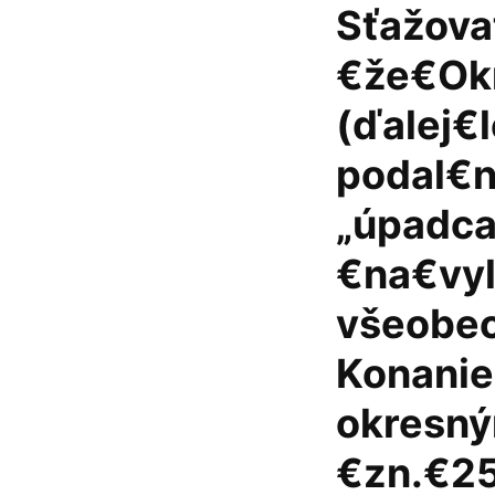
Sťažova
€že€Ok
(ďalej€
podal€n
„úpadca
€na€vy
všeobec
Konanie
okresný
€zn.€2