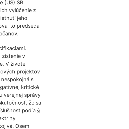
de (ÚS) SR
ich vylúčenie z
etnutí jeho
oval to predseda
občanov.
ifikáciami.
 zistenie v
e. V živote
jových projektov
v nespokojná s
atívne, kritické
u verejnej správy
skutočnosť, že sa
íslušnosť podľa §
ektriny
kojivá. Osem