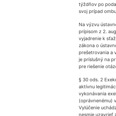
týždňov po podan
svoj prípad omb
Na výzvu ústavné
prípisom z 2. au
vyjadrenie k sťa
zákona o ústavn
prešetrovania a 
je príslušný na p
pre riešenie otáz
§ 30 ods. 2 Exe
aktívnu legitimác
vykonávania exek
(oprávnenému) v
Vylúčenie uchádz
nesmie uzavrieť