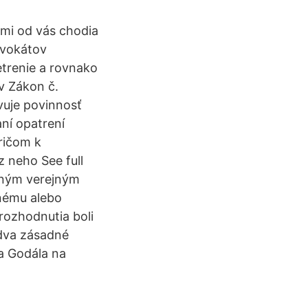
mi od vás chodia
dvokátov
etrenie a rovnako
v Zákon č.
vuje povinnosť
ní opatrení
ričom k
 neho See full
ušným verejným
nému alebo
rozhodnutia boli
 dva zásadné
a Godála na