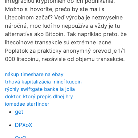
integráciou kryptomien do ich podnikania.
Možno si hovoríte, prečo by ste mali s
Litecoinom začať? Veď výroba je nezmyselne
náročná, moc ľudí ho nepoužíva a vždy je tu
alternatíva ako Bitcoin. Tak napríklad preto, že
litecoinové transakcie sú extrémne lacné.
Poplatok za prakticky anonymný prevod je 1/1
000 litecoinu, nezávisle od objemu transakcie.
nákup timeshare na ebay
trhová kapitalizácia mincí kucoin
rýchly swiftgate banka la jolla
doktor, ktorý prepis dlhej hry
iomedae starfinder
geti
DPXoX