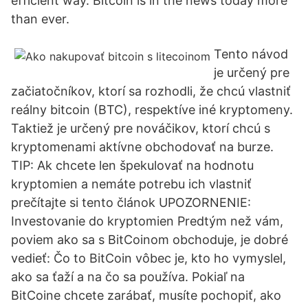
efficient way. Bitcoin is in the news today more
than ever.
Tento návod
je určený pre
začiatočníkov, ktorí sa rozhodli, že chcú vlastniť
reálny bitcoin (BTC), respektíve iné kryptomeny.
Taktiež je určený pre nováčikov, ktorí chcú s
kryptomenami aktívne obchodovať na burze.
TIP: Ak chcete len špekulovať na hodnotu
kryptomien a nemáte potrebu ich vlastniť
prečítajte si tento článok UPOZORNENIE:
Investovanie do kryptomien Predtým než vám,
poviem ako sa s BitCoinom obchoduje, je dobré
vedieť: Čo to BitCoin vôbec je, kto ho vymyslel,
ako sa ťaží a na čo sa používa. Pokiaľ na
BitCoine chcete zarábať, musíte pochopiť, ako