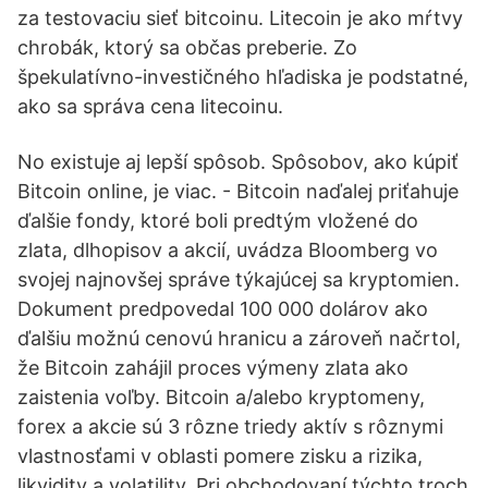
za testovaciu sieť bitcoinu. Litecoin je ako mŕtvy
chrobák, ktorý sa občas preberie. Zo
špekulatívno-investičného hľadiska je podstatné,
ako sa správa cena litecoinu.
No existuje aj lepší spôsob. Spôsobov, ako kúpiť
Bitcoin online, je viac. - Bitcoin naďalej priťahuje
ďalšie fondy, ktoré boli predtým vložené do
zlata, dlhopisov a akcií, uvádza Bloomberg vo
svojej najnovšej správe týkajúcej sa kryptomien.
Dokument predpovedal 100 000 dolárov ako
ďalšiu možnú cenovú hranicu a zároveň načrtol,
že Bitcoin zahájil proces výmeny zlata ako
zaistenia voľby. Bitcoin a/alebo kryptomeny,
forex a akcie sú 3 rôzne triedy aktív s rôznymi
vlastnosťami v oblasti pomere zisku a rizika,
likvidity a volatility. Pri obchodovaní týchto troch