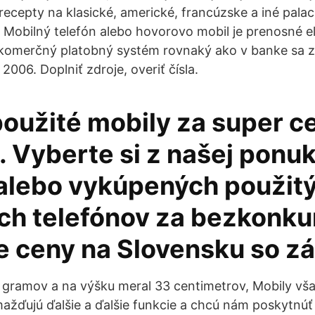
ecepty na klasické, americké, francúzske a iné palaci
 č Mobilný telefón alebo hovorovo mobil je prenosné e
 komerčný platobný systém rovnaký ako v banke sa z
 2006. Doplniť zdroje, overiť čísla.
použité mobily za super c
. Vyberte si z našej ponu
alebo vykúpených použit
ch telefónov za bezkonk
ie ceny na Slovensku so z
 gramov a na výšku meral 33 centimetrov, Mobily vša
ažďujú ďalšie a ďalšie funkcie a chcú nám poskytnú