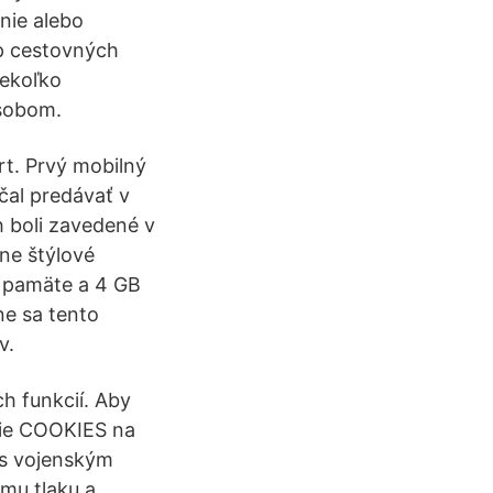
nie alebo
up cestovných
iekoľko
ôsobom.
rt. Prvý mobilný
čal predávať v
h boli zavedené v
ne štýlové
j pamäte a 4 GB
ne sa tento
v.
h funkcií. Aby
nie COOKIES na
 s vojenským
mu tlaku a