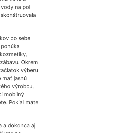
o vody na pol
n skonštruovala
okov po sebe
m ponúka
 kozmetiky,
a zábavu. Okrem
začiatok výberu
é mať jasnú
akého výrobcu,
ci mobilný
te. Pokiaľ máte
a a dokonca aj