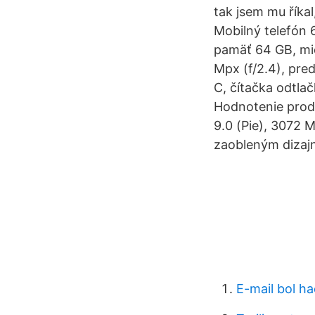
tak jsem mu říkal
Mobilný telefón 
pamäť 64 GB, mi
Mpx (f/2.4), pre
C, čítačka odtla
Hodnotenie produ
9.0 (Pie), 3072 
zaobleným dizajn
E-mail bol h