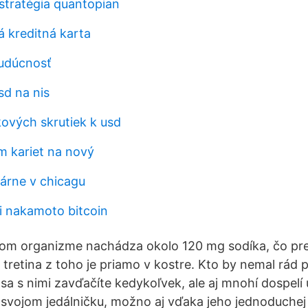
 stratégia quantopian
á kreditná karta
budúcnosť
sd na nis
ových skrutiek k usd
m kariet na nový
árne v chicagu
hi nakamoto bitcoin
om organizme nachádza okolo 120 mg sodíka, čo pred
 tretina z toho je priamo v kostre. Kto by nemal rád 
sa s nimi zavďačíte kedykoľvek, ale aj mnohí dospelí 
svojom jedálničku, možno aj vďaka jeho jednoduchej