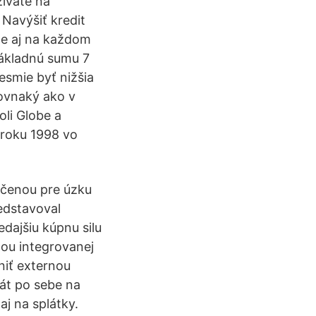
žívate na
Navýšiť kredit
ete aj na každom
ákladnú sumu 7
nesmie byť nižšia
ovnaký ako v
oli Globe a
 roku 1998 vo
rčenou pre úzku
redstavoval
edajšiu kúpnu silu
cou integrovanej
niť externou
rát po sebe na
aj na splátky.