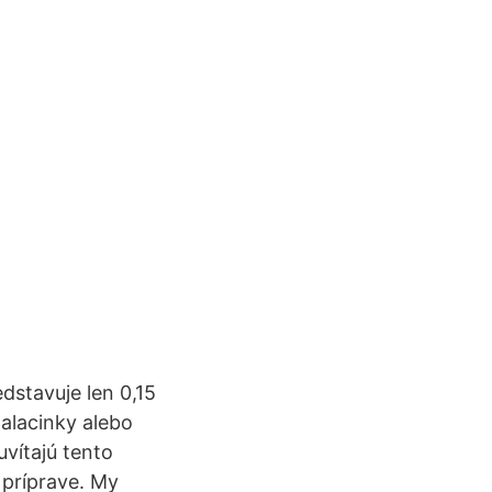
stavuje len 0,15
palacinky alebo
uvítajú tento
 príprave. My