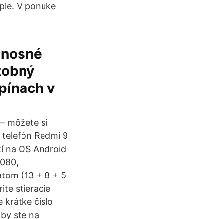
pple. V ponuke
renosné
tobný
ipínach v
 – môžete si
 telefón Redmi 9
í na OS Android
1080,
tom (13 + 8 + 5
te stieracie
 krátke číslo
aby ste na