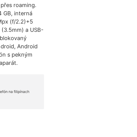
k přes roaming.
 GB, interná
px (f/2.2)+5
k (3.5mm) a USB-
neblokovaný
droid, Android
efón s pekným
aparát.