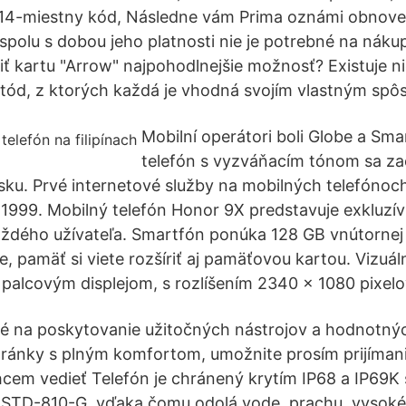
i 14-miestny kód, Následne vám Prima oznámi obnove
 spolu s dobou jeho platnosti nie je potrebné na nák
niť kartu "Arrow" najpohodlnejšie možnosť? Existuje n
ód, z ktorých každá je vhodná svojím vlastným sp
Mobilní operátori boli Globe a Sma
telefón s vyzváňacím tónom sa za
sku. Prvé internetové služby na mobilných telefónoc
1999. Mobilný telefón Honor 9X predstavuje exkluzív
aždého užívateľa. Smartfón ponúka 128 GB vnútorne
, pamäť si viete rozšíriť aj pamäťovou kartou. Vizuál
9 palcovým displejom, s rozlíšením 2340 × 1080 pixelo
té na poskytovanie užitočných nástrojov a hodnotnýc
stránky s plným komfortom, umožnite prosím prijíma
hcem vedieť Telefón je chránený krytím IP68 a IP69K
STD-810-G, vďaka čomu odolá vode, prachu, vysoké