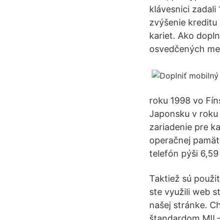
klávesnici zadal
zvýšenie kreditu
kariet. Ako dopl
osvedčených met
roku 1998 vo Fín
Japonsku v roku 
zariadenie pre k
operačnej pamäte
telefón pýši 6,5
Taktiež sú použi
ste využili web 
našej stránke. C
štandardom MIL-