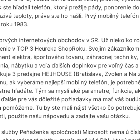
ste hľadali telefón, ktorý prežije pády, ponorenie d
zivé teploty, práve ste ho našli. Prvý mobilný telefó
 roku 1983.
z prvých internetových obchodov v SR. Už niekoľko r
nenie v TOP 3 Heureka ShopRoku. Svojim zákazníko
ent elektra, športového tovaru, záhradnej techniky,
ia, nábytku a veľa ďalších doplnkov pre voľný čas 
uje 3 predajne HEJHOUSE (Bratislava, Zvolen a Na 
nu, ak vyberáme najlepší mobilný telefón, je potrebn
stne hľadáte. Tým sa myslí aké parametre, funkcie, 
 ďalšie pre vás dôležité požiadavky má mať váš budú
m pomôžeme. Tu by ste mali nájsť všetko čo potrebuje
ti, použite našu nápovedu a zadajte vašu otázku.
 služby Peňaženka spoločnosti Microsoft nemajú čísl