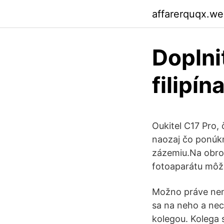
affarerquqx.w
Doplni
filipín
Oukitel C17 Pro, 
naozaj čo ponúk
zázemiu.Na obrov
fotoaparátu môže
Možno práve nemá
sa na neho a nech
kolegou. Kolega 