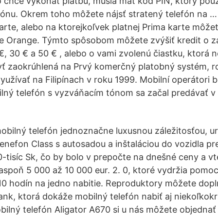
o chce vykonať platbu, musia mať kód PIN, ktorý pou
ónu. Okrem toho môžete nájsť stratený telefón na … 
karte, alebo na ktorejkoľvek platnej Prima karte môž
e Orange. Týmto spôsobom môžete zvýšiť kredit o z
 €, 30 € a 50 € , alebo o vami zvolenú čiastku, ktorá 
yť zaokrúhlená na Prvý komerčný platobný systém, r
yužívať na Filipínach v roku 1999. Mobilní operátori b
lný telefón s vyzváňacím tónom sa začal predávať v
obilný telefón jednoznačne luxusnou záležitosťou, u
 Benefon Class s autosadou a inštaláciou do vozidla p
0-tisíc Sk, čo by bolo v prepočte na dnešné ceny a vt
 aspoň 5 000 až 10 000 eur. 2. 0, ktoré vydržia pomo
 10 hodín na jedno nabitie. Reproduktory môžete dopl
nk, ktorá dokáže mobilný telefón nabiť aj niekoľkok
bilný telefón Aligator A670 si u nás môžete objednať 