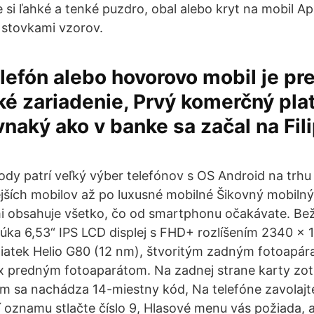
 si ľahké a tenké puzdro, obal alebo kryt na mobil A
stovkami vzorov.
lefón alebo hovorovo mobil je p
ké zariadenie, Prvý komerčný pla
naký ako v banke sa začal na Fil
ody patrí veľký výber telefónov s OS Android na trhu
ejších mobilov až po luxusné mobilné Šikovný mobilný
i obsahuje všetko, čo od smartphonu očakávate. Bež
núka 6,53“ IPS LCD displej s FHD+ rozlíšením 2340 × 
atek Helio G80 (12 nm), štvoritým zadným fotoapára
 predným fotoaparátom. Na zadnej strane karty zotri
om sa nachádza 14-miestny kód, Na telefóne zavolajte
 oznamu stlačte číslo 9, Hlasové menu vás požiada, 