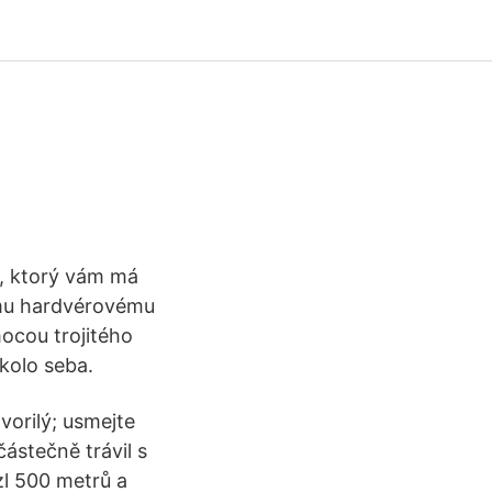
ón, ktorý vám má
ému hardvérovému
ocou trojitého
kolo seba.
orilý; usmejte
částečně trávil s
zl 500 metrů a