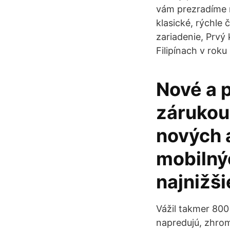
vám prezradíme r
klasické, rýchle
zariadenie, Prvý
Filipínach v roku
Nové a 
zárukou
nových 
mobilný
najnižš
Vážil takmer 800
napredujú, zhrom