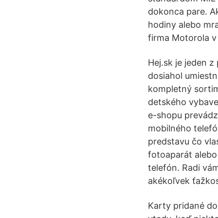
dokonca pare. Ak 
hodiny alebo mra
firma Motorola v
Hej.sk je jeden 
dosiahol umiest
kompletný sortim
detského vybaven
e-shopu prevádzk
mobilného telefó
predstavu čo vla
fotoaparát alebo
telefón. Radi vá
akékoľvek ťažkos
Karty pridané do