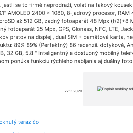
, jestli se to firmě neprodraží, volat na takový kouse
6.1" AMOLED 2400 × 1080, 8-jadrový procesor, RAM 4
croSD až 512 GB, zadný fotoaparát 48 Mpx (f/2)+8 M
dný fotoaparát 25 Mpx, GPS, Glonass, NFC, LTE, Jac
čkov prstov na displeji, dual SIM + pamäťová karta, 
ktu: 89% 89% (Perfektný) 86 recenzií. dotykové, An
MB, 32 GB, 5.8 " Inteligentný a dostupný mobilný tel
om ponúka funkciu rýchleho nabíjania aj duálny foto
22.11.2020
acknutý teraz čo