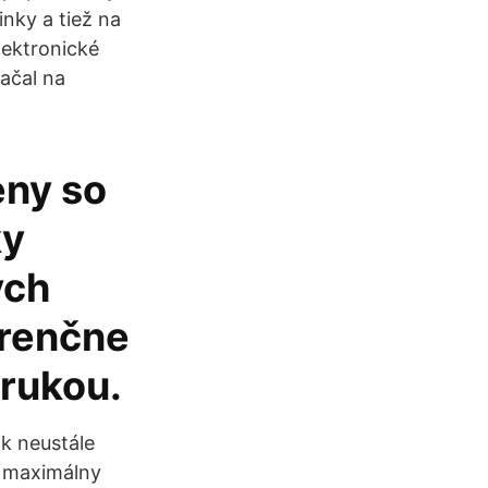
nky a tiež na
lektronické
ačal na
eny so
ky
ých
urenčne
árukou.
k neustále
ť maximálny