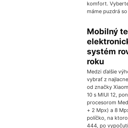
komfort. Vyberte
máme puzdrá so 
Mobilný te
elektronic
systém rov
roku
Medzi ďalšie výh
vybrať z najlacn
od značky Xiaom
10 s MIUI 12, po
procesorom Medi
+ 2 Mpx) a 8 Mpx
políčko, na ktor
444, po vypočutí