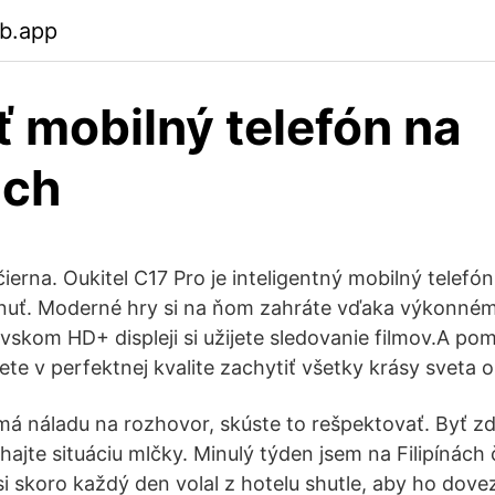
eb.app
ť mobilný telefón na
ach
čierna. Oukitel C17 Pro je inteligentný mobilný telef
nuť. Moderné hry si na ňom zahráte vďaka výkonn
skom HD+ displeji si užijete sledovanie filmov.A pom
te v perfektnej kvalite zachytiť všetky krásy sveta o
 náladu na rozhovor, skúste to rešpektovať. Byť zdv
ajte situáciu mlčky. Minulý týden jsem na Filipínách 
si skoro každý den volal z hotelu shutle, aby ho dove