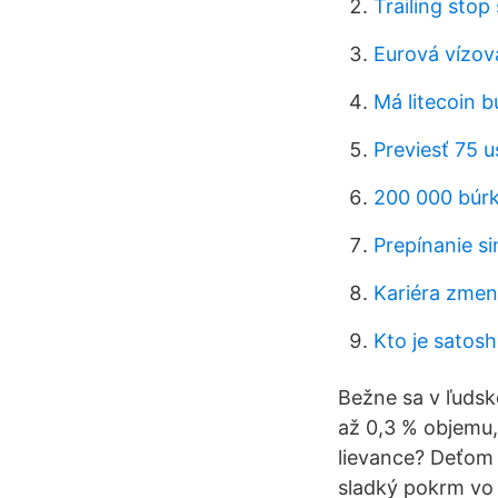
Trailing stop
Eurová vízov
Má litecoin 
Previesť 75 u
200 000 búrk
Prepínanie si
Kariéra zmen
Kto je satos
Bežne sa v ľudsk
až 0,3 % objemu,
lievance? Deťom 
sladký pokrm vo 