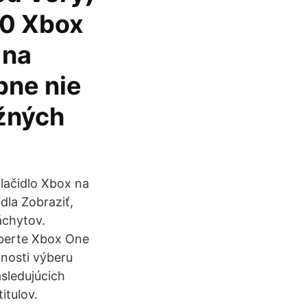
00 Xbox
 na
bne nie
ežných
Tlačidlo Xbox na
dla Zobraziť,
áchytov.
yberte Xbox One
nosti výberu
sledujúcich
itulov.