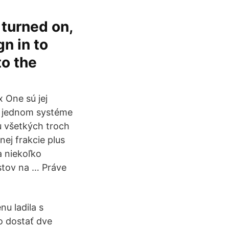
 turned on,
gn in to
to the
 One sú jej
na jednom systéme
 u všetkých troch
nej frakcie plus
a niekoľko
stov na … Práve
u ladila s
o dostať dve