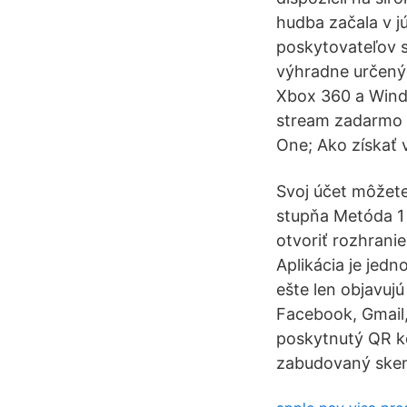
hudba začala v j
poskytovateľov s
výhradne určený
Xbox 360 a Windo
stream zadarmo 
One; Ako získať v
Svoj účet môžete
stupňa Metóda 1 
otvoriť rozhran
Aplikácia je jedn
ešte len objavujú
Facebook, Gmail
poskytnutý QR kó
zabudovaný skene