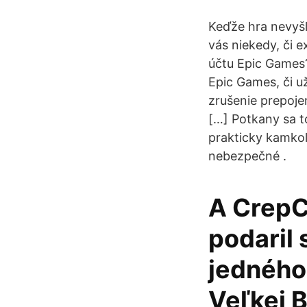
Keďže hra nevyš
vás niekedy, či 
účtu Epic Games?
Epic Games, či u
zrušenie prepojen
[…] Potkany sa t
prakticky kamkoľ
nebezpečné .
A CrepCh
podaril
jedného 
Veľkej B