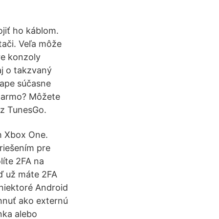
jiť ho káblom.
tači. Veľa môže
re konzoly
j o takzvaný
mape súčasne
adarmo? Môžete
ez TunesGo.
h Xbox One.
riešením pre
líte 2FA na
eď už máte 2FA
niektoré Android
hnuť ako externú
inka alebo