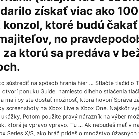
darilo získať viac ako 10
 konzol, ktoré budú čakať
majiteľov, no pravdepodo
, za ktorú sa predáva v b
och.
o sústrediť na spôsob hrania hier … Stlačte tlačidlo 
 otvorí ponuku Guide. namiesto dlhého stlačenia tlači
a mali by ste dostať možnosť, ktorá hovorí Správa z
tky screenshoty na Xbox Live a Xbox One. Najskôr v
ť ukážky, Potom použite pravý nárazník na výber mož
ek, ktorá je vpravo vpravo. Tu … Ak nebudeš mať v na
 Series X/S, ako hráč prídeš o množstvo úžasných t