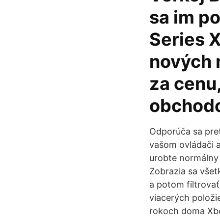
sa im po
Series X
nových 
za cenu
obchod
Odporúča sa pret
vašom ovládači a
urobte normálny 
Zobrazia sa vše
a potom filtrova
viacerých položi
rokoch doma Xbox