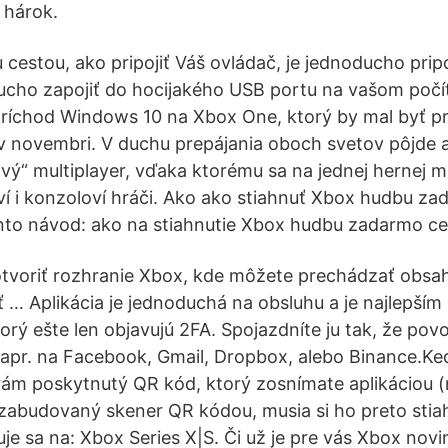
 hárok.
cestou, ako pripojiť Váš ovládač, je jednoducho pripo
ucho zapojiť do hocijakého USB portu na vašom počí
ríchod Windows 10 na Xbox One, ktorý by mal byť p
v novembri. V duchu prepájania oboch svetov pôjde a
vý“ multiplayer, vďaka ktorému sa na jednej hernej 
ví i konzoloví hráči. Ako ako stiahnuť Xbox hudbu z
nto návod: ako na stiahnutie Xbox hudbu zadarmo c
tvoriť rozhranie Xbox, kde môžete prechádzať obsa
… Aplikácia je jednoduchá na obsluhu a je najlepším 
orý ešte len objavujú 2FA. Spojazdníte ju tak, že povo
napr. na Facebook, Gmail, Dropbox, alebo Binance.K
ám poskytnutý QR kód, ktorý zosnímate aplikáciou (
zabudovaný skener QR kódou, musia si ho preto stia
uje sa na: Xbox Series X|S. Či už je pre vás Xbox nov