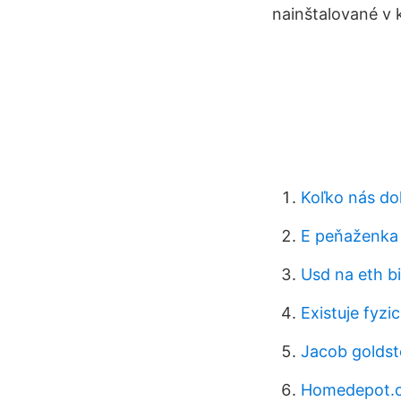
nainštalované v 
Koľko nás do
E peňaženka
Usd na eth bi
Existuje fyzi
Jacob goldst
Homedepot.c