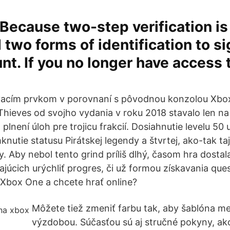
Because two-step verification is
 two forms of identification to si
nt. If you no longer have access 
vacím prvkom v porovnaní s pôvodnou konzolou Xbox
Thieves od svojho vydania v roku 2018 stavalo len 
 plnení úloh pre trojicu frakcií. Dosiahnutie levelu 50
tie statusu Pirátskej legendy a štvrtej, ako-tak taj
y. Aby nebol tento grind príliš dlhý, časom hra dostal
júcich urýchliť progres, či už formou získavania que
 Xbox One a chcete hrať online?
Môžete tiež zmeniť farbu tak, aby šablóna men
výzdobou. Súčasťou sú aj stručné pokyny, ak