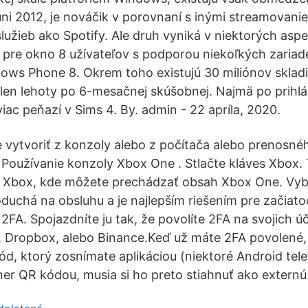
úni 2012, je nováčik v porovnaní s inými streamovani
lužieb ako Spotify. Ale druh vyniká v niektorých aspe
 pre okno 8 užívateľov s podporou niekoľkých zaria
ws Phone 8. Okrem toho existujú 30 miliónov sklad
len lehoty po 6-mesačnej skúšobnej. Najmä po prihl
iac peňazí v Sims 4. By. admin - 22 apríla, 2020.
 vytvoriť z konzoly alebo z počítača alebo prenosné
Používanie konzoly Xbox One . Stlačte kláves Xbox
ie Xbox, kde môžete prechádzať obsah Xbox One. Vy
oduchá na obsluhu a je najlepším riešením pre začiato
 2FA. Spojazdníte ju tak, že povolíte 2FA na svojich ú
, Dropbox, alebo Binance.Keď už máte 2FA povolené
d, ktorý zosnímate aplikáciou (niektoré Android tel
r QR kódou, musia si ho preto stiahnuť ako externú 