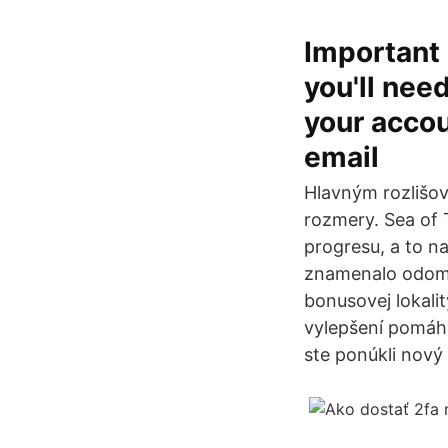
Important 
you'll need
your accou
email
Hlavným rozlišo
rozmery. Sea of 
progresu, a to na
znamenalo odomknu
bonusovej lokalit
vylepšení pomáha
ste ponúkli nový