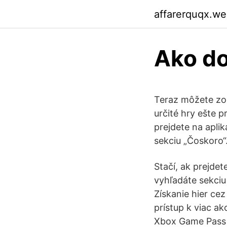
affarerquqx.w
Ako do
Teraz môžete zob
určité hry ešte 
prejdete na apli
sekciu „Čoskoro“
Stačí, ak prejde
vyhľadáte sekciu
Získanie hier ce
prístup k viac ako
Xbox Game Pass v