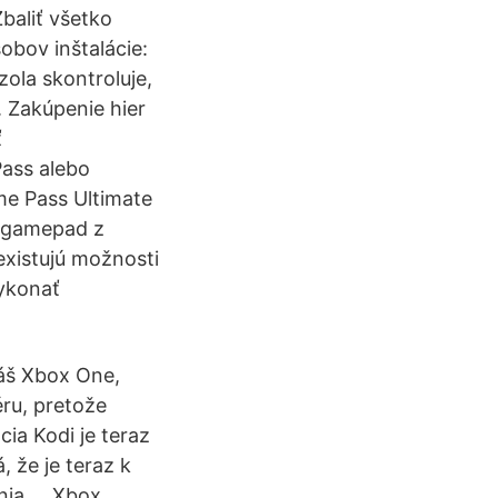
Zbaliť všetko
sobov inštalácie:
zola skontroluje,
y. Zakúpenie hier
ť
Pass alebo
me Pass Ultimate
ť gamepad z
existujú možnosti
vykonať
váš Xbox One,
éru, pretože
ia Kodi je teraz
 že je teraz k
enia … Xbox