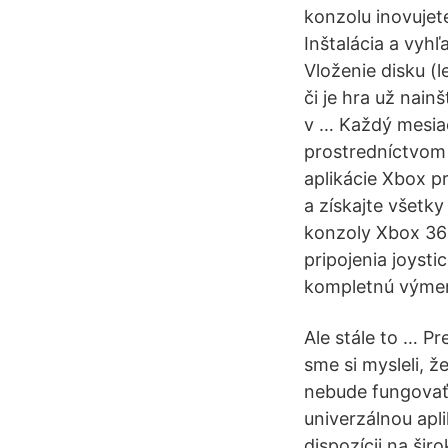
konzolu inovujete
Inštalácia a vyhľ
Vloženie disku (
či je hra už nain
v … Každý mesiac
prostredníctvom 
aplikácie Xbox p
a získajte všetk
konzoly Xbox 360
pripojenia joyst
kompletnú výme
Ale stále to … P
sme si mysleli, 
nebude fungovať p
univerzálnou apli
dispozícii na ši