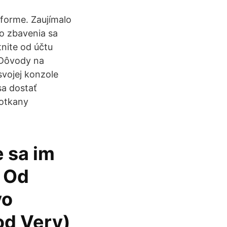
forme. Zaujímalo
ho zbavenia sa
nite od účtu
 Dôvody na
svojej konzole
sa dostať
potkany
e sa im
. Od
vo
od Very)