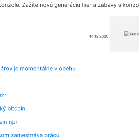
konzole. Zažite novú generáciu hier a zábavy s konz
14.12.2020
lárov je momentálne v obehu
rrr
cký bitcoin
ein npr
om zamestnáva prácu