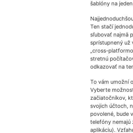
šablóny na jeden
Najjednoduchšou 
Ten stačí jednod
sľubovať najmä p
sprístupnený už 
„cross-platformo
stretnú počítačo
odkazovať na te
To vám umožní o
Vyberte možnosť 
začiatočníkov, kt
svojich účtoch, 
povolené, bude v
telefóny nemajú 
aplikáciu). Vzťah