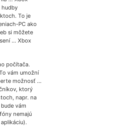
e hudby
ktoch. To je
deniach-PC ako
ieb si môžete
ásení … Xbox
ho počítača.
. To vám umožní
berte možnosť …
čníkov, ktorý
čtoch, napr. na
, bude vám
efóny nemajú
aplikáciu).