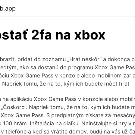
eb.app
stať 2fa na xbox
raziť, pridať do zoznamu „Hrať neskôr“ a dokonca p
predtým, ako sa dostanú do programu Xbox Game Pass
káciu Xbox Game Pass v konzole alebo mobilnom zari
. Napriek tomu, že na to, kým ich budete môcť hrať
te na aplikáciu Xbox Game Pass v konzole alebo mobil
 „Čoskoro“. Napriek tomu, že na to, kým ich budete 
z Xbox Game Pass. S predplatným získate za mesačn
 100 hrám. Inštalácia na diaľku. Nainštalujte si hry v m
 telefóne a keď sa vrátite domov, budú na vás už č