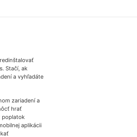
redinštalovať
. Stačí, ak
adení a vyhľadáte
nom zariadení a
môcť hrať
ý poplatok
obilnej aplikácii
akať