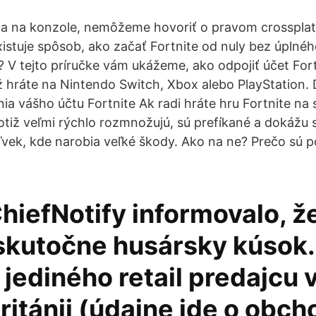
la na konzole, nemôžeme hovoriť o pravom crossplat
existuje spôsob, ako začať Fortnite od nuly bez úplné
 V tejto príručke vám ukážeme, ako odpojiť účet Fort
ž hráte na Nintendo Switch, Xbox alebo PlayStation.
ia vášho účtu Fortnite Ak radi hráte hru Fortnite na 
otiž veľmi rýchlo rozmnožujú, sú prefíkané a dokážu 
vek, kde narobia veľké škody. Ako na ne? Prečo sú 
iefNotify informovalo, ž
 skutočne husársky kúsok
jediného retail predajcu 
ritánii (údajne ide o obch