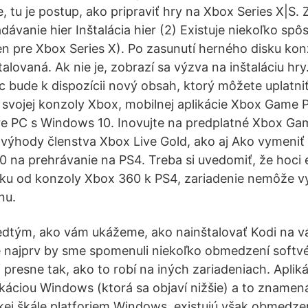
, tu je postup, ako pripraviť hry na Xbox Series X|S. 
adávanie hier Inštalácia hier (2) Existuje niekoľko spô
len pre Xbox Series X). Po zasunutí herného disku kon
štalovaná. Ak nie je, zobrazí sa výzva na inštaláciu hr
 bude k dispozícii nový obsah, ktorý môžete uplatni
svojej konzoly Xbox, mobilnej aplikácie Xbox Game 
re PC s Windows 10. Inovujte na predplatné Xbox Ga
y výhody členstva Xbox Live Gold, ako aj Ako vymeni
 na prehrávanie na PS4. Treba si uvedomiť, že hoci 
icku od konzoly Xbox 360 k PS4, zariadenie nemôže 
nu.
redtým, ako vám ukážeme, ako nainštalovať Kodi na 
že najprv by sme spomenuli niekoľko obmedzení softv
resne tak, ako to robí na iných zariadeniach. Aplikác
káciou Windows (ktorá sa objaví nižšie) a to znamená,
rokej škále platforiem Windows, existujú však obmedz